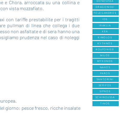
ine e Chora, arroccata su una collina e
DONOUSSA
 con vista mozzafiato.
DRAGONISSI
FOLEGANDROS
i con tariffe prestabilite per i tragitti
IOS
are pullman di linea che collega i due
IRAKLIA
pesso non asfaltate e di sera hanno una
KEA
nsigliamo prudenza nel caso di noleggi
KIMOLOS
KYTHNOS
KOUFONISSI
MILOS
MYKONOS
NAXOS
PAROS
SANTORINI
SERIFOS
SIFNOS
SCHINOUSSA
 europea.
TINOS
el giorno; pesce fresco, ricche insalate