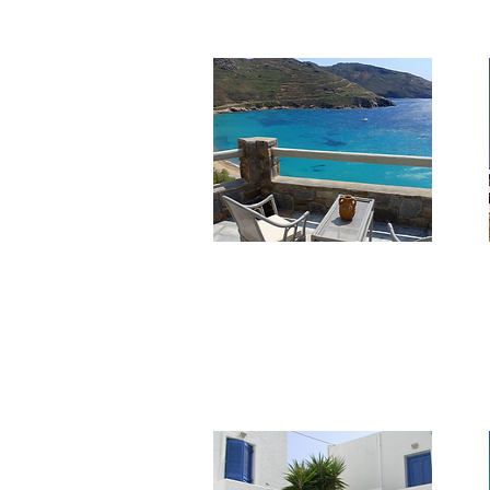
****
Indigo Houses
La struttura offre 17 case di varie
dimensioni in zone diverse dell'isola,
con cucina e comfort moderni.