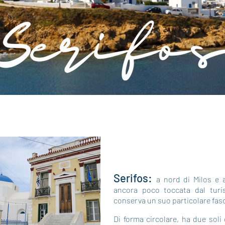
Serifos:
a nord di Milos e a
ancora poco toccata dal tur
conserva un suo particolare fas
Di forma circolare, ha due soli 