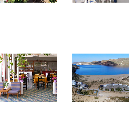
***
**
Studios Aigaion
Alexandros & Vassilia
Su una collina che domina la baia di
Piccolo hotel con 31 camere con
Livadi, complesso di appartamenti
tutti i comfort. Dispone di sala per
dotati di tutti i comfort.
colazione e ristorante fronte mar
**
****
Serifos Beach
Ammoa
A pochi passi dalla spiaggia, offre
Complesso che offre 10 case di