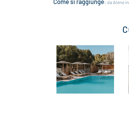
Come si raggiunge
:
da Atene in
C
Coralli Bungalows
Bungalow a soli 30 mt dalla spiaggia.