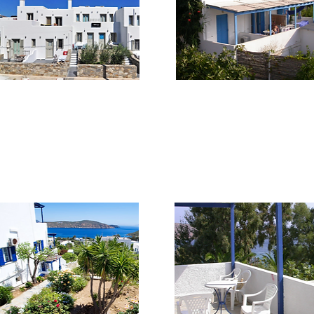
***
***
Aliktypo Studios
Amalia Studios
A 40 mt. dalla spiaggia combina
Piccolo complesso a 80 mt dalla
relax a comodità offre 7 unità tra cui
bella spiaggia e a
pochi passi dal
camere, studio e maisonette.
centro. Tutti i comfort più richiest