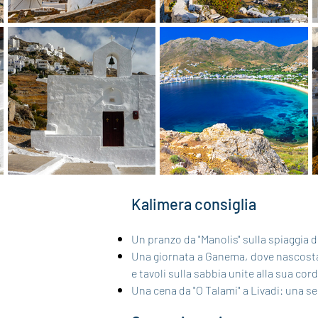
Kalim
era consiglia
Un pranzo da "Manolis" sulla spiaggia 
Una giornata a Ganema, dove nascosta t
e tavoli sulla sabbia unite alla sua cord
Una cena da "O Talami" a Livadi: una sep