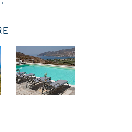
re.
RE
****
Rizes
Recente hotel con 16 ampie camere
e
dotate di tutti i comfort. Grande
ono
piscina attrezzata a disposizione.