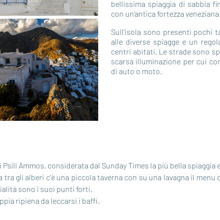
bellissima spiaggia di sabbia f
con un’antica fortezza veneziana
Sull’isola sono presenti pochi tax
alle diverse spiagge e un regol
centri abitati. Le strade sono s
scarsa illuminazione per cui co
di auto o moto.
di Psili Ammos, considerata dal Sunday Times la più bella spiaggia
ra gli alberi c'è una piccola taverna con su una lavagna il menu d
ialità sono i suoi punti forti.
pia ripiena da leccarsi i baffi.