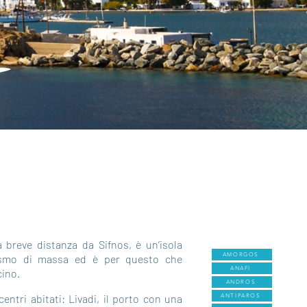
 breve distanza da Sifnos, è un’isola
AMORGOS
ismo di massa ed è per questo che
ANAFI
cino.
ANDROS
centri abitati: Livadi, il porto con una
ANTIPAROS