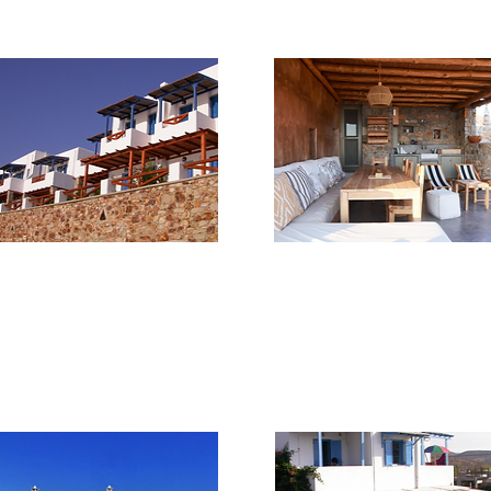
****
****
Niovi Studios
Pende Natura Residence
Un piccolo complesso a gestione
2 appartamenti vista mare costrui
familiare che offre 8 appartamenti
in stile eco-friendly e con l'uso di
con A.C., Wi-Fi, balcone vista mare.
materiali locali.