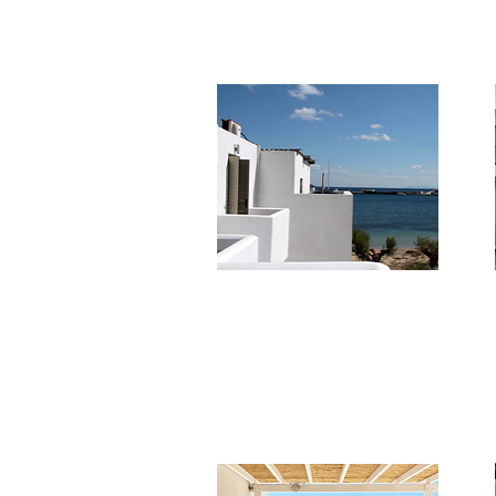
piccolo hotel con un ottimo rapporto
qualità/prezzo.
***
Selana
A pochi passi dalla bella spiaggia di
Avlomonas e dalle taverne del lungo
mare, offre 4 appartamenti.