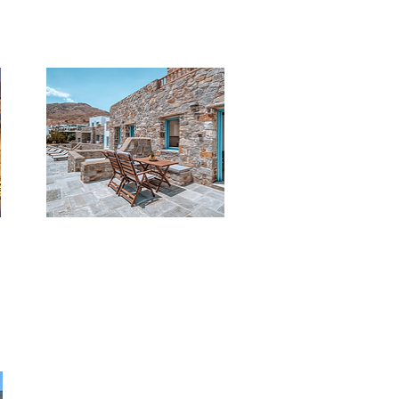
di
appartamenti in tipico stile isolano.
****
Galazio Suites
Costruito in architettura cicladica,
è un piccolo hotel che offre 12
appartamenti sulla spiaggia.