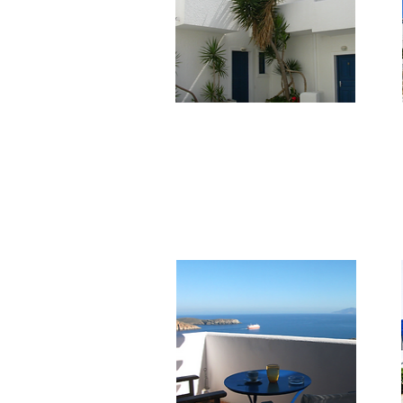
***
Naias
Hotel in stile cicladico con 19 camere
dotate dei comfort più richiesti. Sala
per prima colazione.