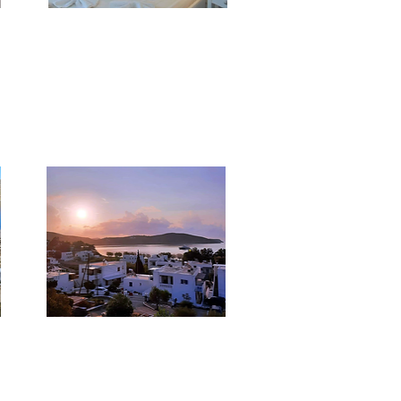
**
Anastasia Rooms
Questo piccolo complesso offre 2
 la
camere e 4 studio, tutte con angolo
e.
cottura, A.C., Wi-Fi, TV e minifrigo.
***
Medusa
Piccolo hotel che offre 13 camere e 6