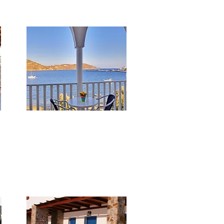
***
Maistrali
ti
Sul lungomare con 20 camere
arredate semplicemente ma
funzionali. Tutti i comfort.