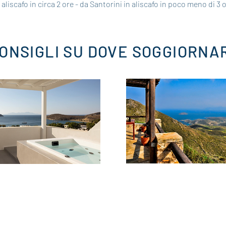
 aliscafo in circa 2 ore - da Santorini in aliscafo in poco meno di 3 o
ONSIGLI SU DOVE SOGGIORNA
****
***
Aria Villas
Nostos
Pace e privacy per 3 ville nel cuor
Boutique hotel coN sole 17
della natura. Dai 90 ai 35 mq offr
camere.
grande comfort e tranquillità.