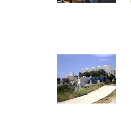
***
Maroussa's
Unità abitative che accolgono fino a
6 persone. A.C., TV, veranda, cucina
attrezzata. Pullizia giornaliera.
**
Areti Hotel
Posizione panoramica per questo