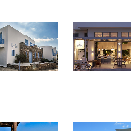
camere con A.C., TV, Wi-Fi, mini
lusso direttamente sulla spiaggia 
frigo, balcone o patio.
Vagia e 4 case ad Alona.
***
****
Astarti
CHILL & CO
Piccolo complesso di appartamenti
Nuovo hotel nel cuore pulsante di
a 100 mt dalla spiaggia. Tutti i più
Livadi. Offre circa 10 moderne
moderni comfort.
camere dotate di tutti i comfort.