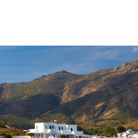
ONIE
CRETA
SPORADI
SARONICHE
EGEE
GRECIA CONTINE