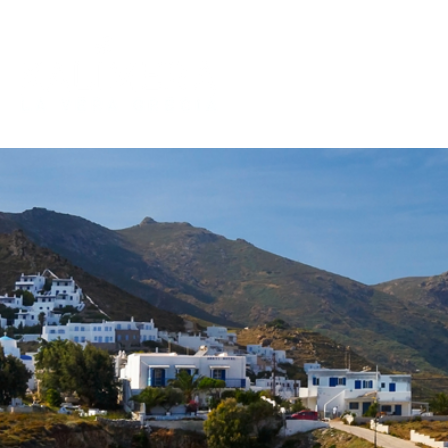
CICLADI
DODECANESO
I