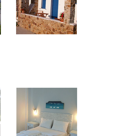
***
Amfitriti Studios
In posizione panoramica sul golfo,
appartamenti con camere dotate
di A.C., TV e angolo cottura.
i.