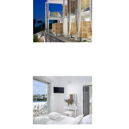
VAI AL SITO
****
Canal Suites
Boutique hotel a soli 50 mt dalla spiaggia,
combina i servizi moderni con la tipica
ospitalità greca.
VAI AL SITO
***