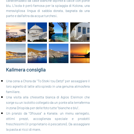
caratterizzato da case bianche dipinte a calce con porte
blu. L'isola è però famosa per la spiaggia di Kolona, una
meravigliosa lingua di sabbia dorata, bagnata da una
parte e dall'altra da acque turchesi.
Kalim
era consiglia
Una cena a Chora da "To Steki tou Detzi" per assaggiare il
loro agnello di latte allo spiedo in una genuina atmosfera
familiare.
Una visita alla chiesetta bianca di Agios Eleimon che
sorge su un isolotto collegato da un ponte alla terraferma
in zona Driopida per delle foto tutte "bianche e blu".
Un pranzo da "Ofiousa" a Kanala: un menu variegato,
ottimi prezzi, accoglienza speciale e prodotti
freschissimi (il proprietario è pescatore). Da assaggiare
la pasta ai ricci di mare.