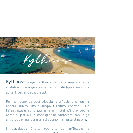
Kythnos:
sorge tra Kea e Serifos e regala ai suoi
visitatori un'aria genuina e tradizionale (qui spesso gli
abitanti parlano solo greco).
Pur non essendo così piccola, è un'isola che non ha
ancora subito uno sviluppo turistico enorme. L
e
infrastrutture sono poche e gli hotel offrono poche
camere, per cui è consigliabile prenotare con largo
anticipo per assicurarsi la disponibilità in alta stagione.
Il capoluogo Chora, costruito ad anfiteatro, è