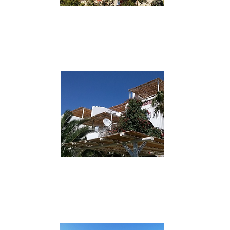
***
Aegiali - Lakki Village
Direttamente sulla spiaggia offre 49
camere tra cui 17 studio con A.C., frigo e
piscina a disposizione.
VAI AL SITO
***
Katapola - Villa Katapoliani III
Solo 4 appartamenti ben curati che
possono ospitare fino a 6 pp. con
Wi-Fi, TV, A.C., cucina e veranda.