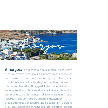
Amorgos:
la più orientale delle Cicladi, è una vera e
propria terrazza sull'Egeo, ed è ancora poco conosciuta
dal turismo di massa. Proprio grazie alla scarsa
popolazione anche in alta stagione mantiene un fascino
intatto vecchio stile. Gli aggettivi che più le si addicono
sono: autentica, sobria, rustica e bellissima. Mare di un
blu assoluto, borghi inondati di luce e tramonti rosso
fuoco fanno da cornice ad una natura mozzafiato.
L'isola è famosa per essere stata il set del film "Le Grand
Bleu" di Luc Besson che ne ha esaltato i colori, la luce e le