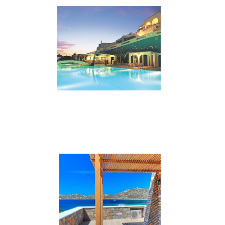
VAI AL SITO
****
Aegiali - Aegialis Hotel & Spa
In posizione panoramica sulla bella baia
di Ornos con varie tipologie di camere,
con tutti i comfort.
VAI AL SITO