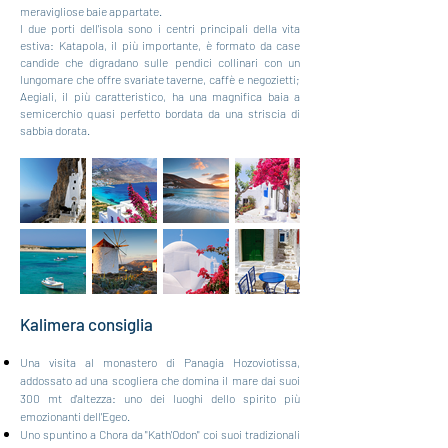
meravigliose baie appartate.
I due porti dell'isola sono i centri principali della vita
estiva: Katapola, il più importante, è formato da case
candide che digradano sulle pendici collinari con un
lungomare che offre svariate taverne, caffè e negozietti;
Aegiali, il più caratteristico, ha una magnifica baia a
semicerchio quasi perfetto bordata da una striscia di
sabbia dorata.
Kalim
era consiglia
Una visita al monastero di Panagia Hozoviotissa,
addossato ad una scogliera che domina il mare dai suoi
300 mt d'altezza: uno dei luoghi dello spirito più
emozionanti dell'Egeo.
Uno spuntino a Chora da "Kath'Odon" coi suoi tradizionali