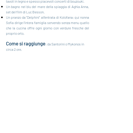
tavoli in legno e spesso piacevoli concerti di bouzouki.
Un bagno nel blu del mare della spiaggia di Aghia Anna,
set del film di Luc Besson.
Un pranzo da "Delphini" all'entrata di Kolofana: qui nonna
Sofia dirige l'intera famiglia servendo senza menu quello
che la cucina offre ogni giorno con verdure fresche del
proprio orto.
Come si raggiunge
: da Santorini o Mykonos in
circa 2 ore.