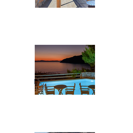
***
Aghios Pavlos - Aqua Petra
Situato sulla spiaggia con vista sull'isola
di Nikouria, offre tutti i più moderni
comfort.
VAI AL SITO
****
Aegiali - Yperia
Piccolo hotel con vista tramonto.
Camere dotate di A.C., TV e a
disposizione piscina attrezzata.