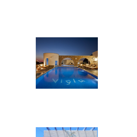
****
Katapola - Castello Suites
Sulla collina che sovrasta il porto di
Katapola, suite che sono arredate in stile
minimal design.
VAI AL SITO
***
Tholaria - Vigla
Bell'hotel vista mare con camere che
possono ospitare in modo confortevole fino
a 4 persone.