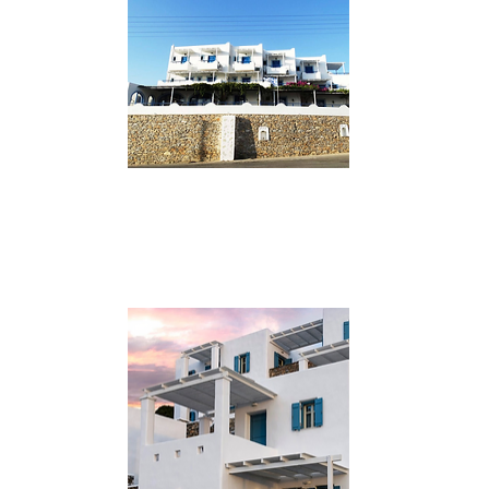
VAI AL SITO
***
Katapola – Castelopetra
Appartamenti con vista panoramica
costruiti secondo l’architettura
tradizionale a soli 2 km dal porto.
VAI AL SITO