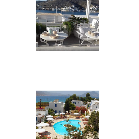
VAI AL SITO
***
Katapola - Villa Katapoliani I
Caratteristica villa isolana con 10 camere
decorate e tutti i comfort più richiesti.
VAI AL SITO