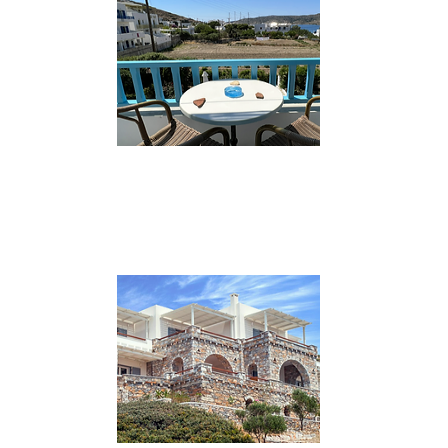
VAI AL SITO
***
Katapola – Georgia Studios
Nella zona più tranquilla di Katapola,
piccolo complesso di sole 5 camere vista
mare molto confortevoli.
VAI AL SITO