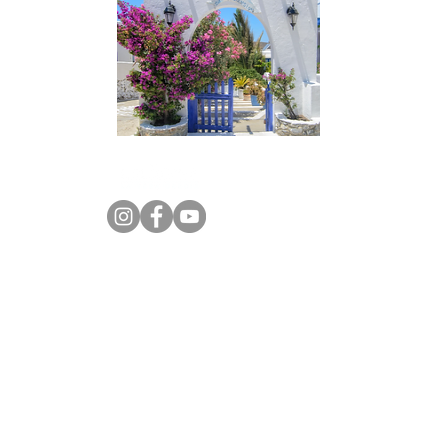
VAI AL SITO
***
Tholaria - Evi's Studios
Rinnovato nel 2016 offre camere doppie
e triple e appartamenti che possono
ospitare fino a 7 persone.
Kalimera by Kerasi sagl | Via San Salvatore, 4 - 6902 Paradiso
VAT: CHE-401.246.020 | Polizza RC Professional AXA nr.
15.369.482
Fondo di Garanzia VACANZE GARANTITE nr. 2026032613AT
© 2023 | Tutti i diritti riservati, vietata la riproduzione anche parziale.
Telefono:
+39 02.86896029
Telefono: +41 91.9803948
Mail:
booking@greciakalimera.com
Rimani informato su offerte e novità stando comodamente seduto a
casa o in ufficio.