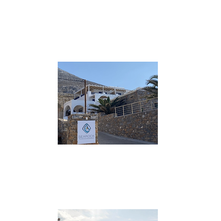
****
Katapola – Skopelitis Village
Costruito ad anfiteatro regalando da ogni
camera una bella vista panoramica sul
mare.
VAI AL SITO
****
Aegialis – Searock
Una villa privata con 7 camere
completamente ristrutturate che offrono
una vista panoramica.