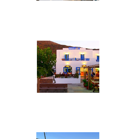
***
Aegiali - Aelia Studios
14 appartamenti con vista mare dotati di
angolo cottura, A.C., TV, Wi-Fi e balcone
con tavolo.
VAI AL SITO
**
Katapola - Minoa
Piccolo hotel a soli 100 mt. dalla spiaggia
offre 10 camere con A.C., TV, asciugacapelli
e mini frigo.