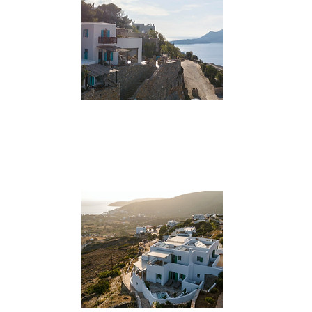
VAI AL SITO
***
Ano Potamos - Uranos
Costruito combinando pietra naturale e
legno, è un complesso di 5 studio e 2
appartamenti.
VAI AL SITO