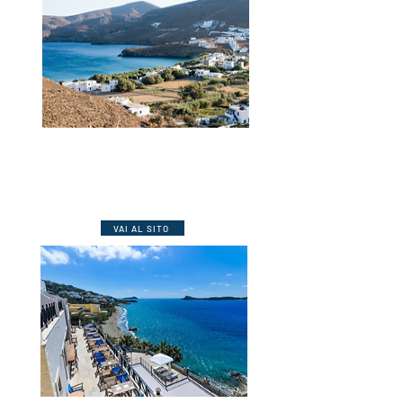
***
Kalypso
Complesso di studio con piscina a 50
mt. dalla spiaggia, offre A.C., Wi-Fi,
angolo cottura e balcone.
VAI AL SITO