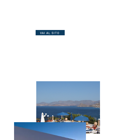
***
H Ambiance
Complesso di studios a 30 mt. dalla
spiaggia. Tutti con angolo cottura, TV,
Wi-Fi e balcone.
VAI AL SITO
VAI AL SITO
**