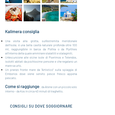
Kalim
era consiglia
Una visita alla grotta, sull'estremita meridionale
dell'isola; è una bella cavità naturale profonda oltre 100
mt, raggiungibile in barca da Pothia o da Myrthies
all'interno della quale ammirare stalattiti e stalagmit
i.
Un'escursione alle vicine isole di Pserimos e Telendos,
isolotti abitati da pochissime persone e che regalano un
mare sa urlo.
Un pranzo fronte mare da "Artistico" sulla spiaggia di
Emborios dove viene servito pesce fresco appena
pescato.
Come si raggiunge
:
da Atene con un piccolo volo
interno - da Kos in circa 40 minuti di traghetto.
CONSIGLI SU DOVE SOGGIORNARE