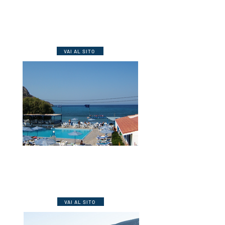
**
Kalydna Island
Piccolo hotel a pochi passi dal mare
oltre ai più richiesti comfort, offre
piscina, scuola diving e climbing.
VAI AL SITO
**
Kantouni Beach
Complesso di 30 appartamenti sulla
spiaggia con tutti i comfort (alcuni a
pagamento). Piscina e bar.
VAI AL SITO