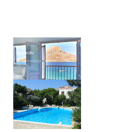
***
Masouri Blu
Piccolo boutique hotel con sole 16
camere.