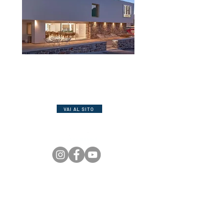
Continental
Hotel in posizione panoramica con A.C.,
Wi-Fi e altri comfort, tra cui piscina
attrezzata.
***
Zephyros
Moderno hotel a 50 mt. dal mare con 19
camere arredate in stile minimal dotate
di tutti i comfort.
VAI AL SITO
Kalimera by Kerasi sagl | Via San Salvatore, 4 - 6902 Paradiso
VAT: CHE-401.246.020 | Polizza RC Professional AXA nr.
15.369.482
Fondo di Garanzia VACANZE GARANTITE nr. 2026032613AT
© 2023 | Tutti i diritti riservati, vietata la riproduzione anche parziale.
Telefono:
+39 02.86896029