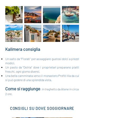
Kalim
era consiglia
Un salto da “Flora’s” per assaggiare gustosi dolci a prezzi
modici.
Un pasto da “Ostria” dove i proprietari preparano piatti
freschi, ogni giorno diversi.
Una bella camminata verso il monastero Profiti Ilia da cui
si può godere di una splendida vista.
Come si raggiunge
: in traghetto da Atene in circa
2 ore.
CONSIGLI SU DOVE SOGGIORNARE