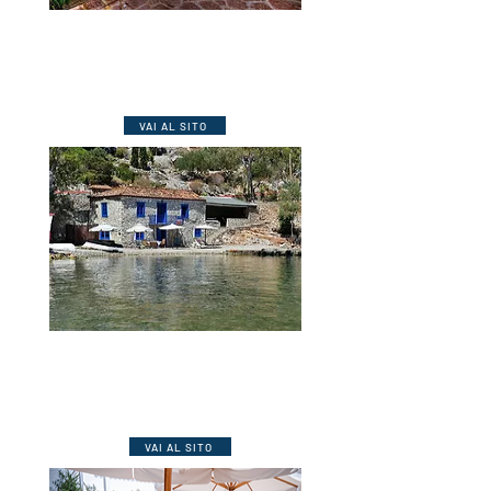
****
Hydra – Cotommatae
Edificio storico del 1810 a soli 200 mt
dal
porto e recentemente ristrutturato con
all' inte
rno cimeli della famiglia.
VAI AL SITO
****
Hydra – Douskos
La proprietà offre 4 strutture, di cui 2 al porto e
2 più vicine al mare.
VAI AL SITO