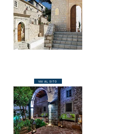
****
Hydra – Angelica
Due vecchie case che ospitano 21
camere combinando architettura
tradizionale con il lusso moderno.
VAI AL SITO