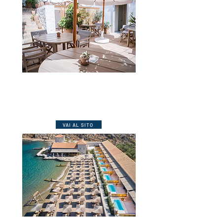
****
Hydra – Hydra
Raffinata struttura ricavata in un’antica dimora
che ha una bella vista panoramica.
VAI AL SITO