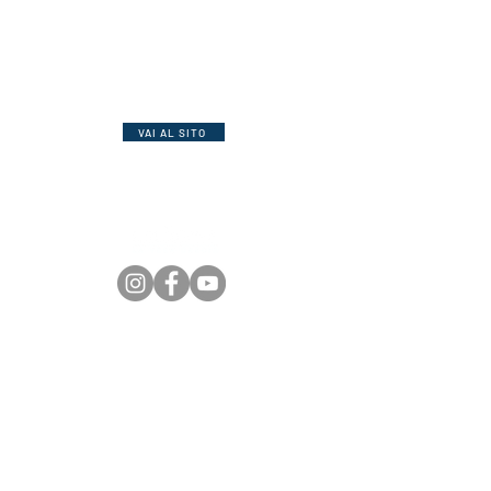
*****
Mandraki – Mandraki Beach Resort
Lussuoso hotel sulla spiaggia,
raggiungibile dal porto con la barca
privata del resort. Servizio impeccabile e
molte camere con piscina privata.
VAI AL SITO
Kalimera by Kerasi sagl | Via San Salvatore, 4 - 6902 Paradiso
VAT: CHE-401.246.020 | Polizza RC Professional AXA nr.
15.369.482
Fondo di Garanzia VACANZE GARANTITE nr. 2026032613AT
© 2023 | Tutti i diritti riservati, vietata la riproduzione anche parziale.
Telefono:
+39 02.86896029
Telefono: +41 91.9803948
Mail:
booking@greciakalimera.com