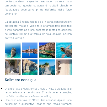
contrabbandava sigarette naufragò durante una
tempesta su questa spiaggia di ciottoli bianchi e
l'equipaggio scomparve prima dell'arrivo delle forze
dell'ordine.
La spiaggia è raggiungibile solo in barca con escursioni
giornaliere, ma se si vuole fare la famosa foto dall'alto il
punto panoramico è una passerella metallica sospesa
nel vuoto a 100 mt di altezza sulla baia: solo per chi non
soffre di vertigini.
Kalim
era consiglia
Una giornata a Marathonissi, isola privata e disabitata al
largo della costa meridionale. E' l'isola delle tartarughe,
perfetta per rilassarsi e fare snorkelling.
Una cena alla taverna "Cave Damianos" ad Agalas: una
bellissima e suggestiva location che regala tramonti