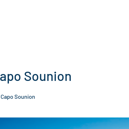
ONIE
CRETA
SPORADI
SARONICHE
EGEE
GRECIA CONTINE
Capo Sounion
i Capo Sounion