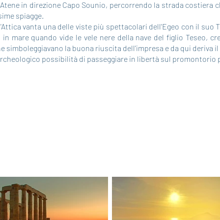
Atene in direzione Capo Sounio, percorrendo la strada costiera ch
ssime spiagge.
Attica vanta una delle viste più spettacolari dell'Egeo con il su
ò in mare quando vide le vele nere della nave del figlio Teseo, cr
he simboleggiavano la buona riuscita dell'impresa e da qui deriva i
 archeologico possibilità di passeggiare in libertà sul promontorio 