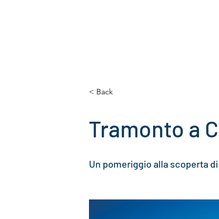
CICLADI
DODECANESO
I
< Back
Tramonto a 
Un pomeriggio alla scoperta d